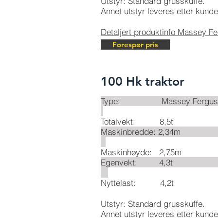
Utstyr: Standard grusskuffe.
Annet utstyr leveres etter kund
Detaljert produktinfo Massey F
Forespør pris
100 Hk traktor
Type: Massey Fe
Totalvekt: 8,5t
Maskinbredd
Maskinhøyde: 2,75m
Egenvekt
Nyttelast: 4,2t
Utstyr: Standard grusskuffe.
Annet utstyr leveres etter kund