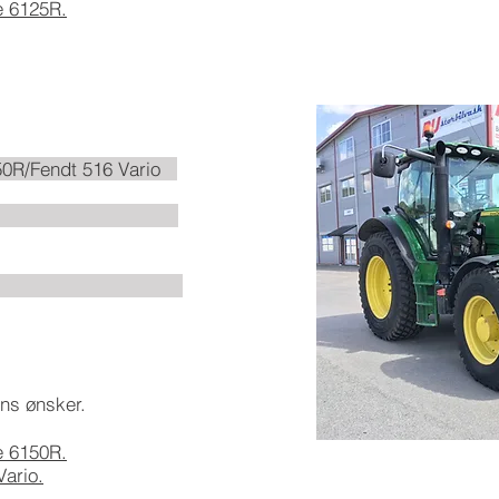
e 6125R.
/Fendt 516 Vario
2,55/2,55m
,35/6,4t
ens ønsker.
e 6150R.
Vario.