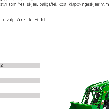
tstyr som fres, skjær, pallgaffel, kost, klappvingeskjær m.m
t utvalg så skaffer vi det!
eere 2032
e: 1,29m
 1015kg