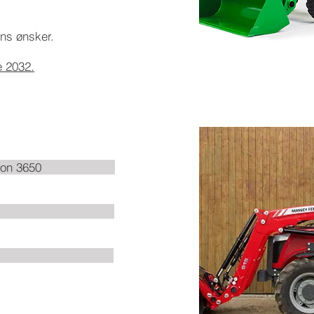
ens ønsker.
e 2032.
rguson 3650
e: 2,08m
: 3,2t