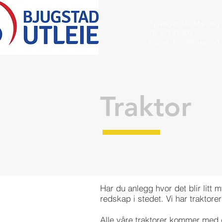
Åpningstider: Mandag-
Tlf: 623 51 400
E-post:
Post@bjugstad
Traktor
Har du anlegg hvor det blir lit
redskap i stedet. Vi har traktore
Alle våre traktorer kommer med