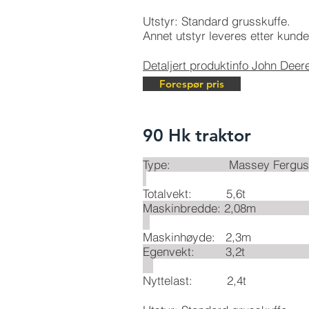
Utstyr: Standard grusskuffe.
Annet utstyr leveres etter kund
Detaljert produktinfo John Deer
Forespør pris
90 Hk traktor
Type: Massey Fe
Totalvekt: 5,6t
Maskinbredd
Maskinhøyde: 2,3m
Egenvekt
Nyttelast: 2,4t​