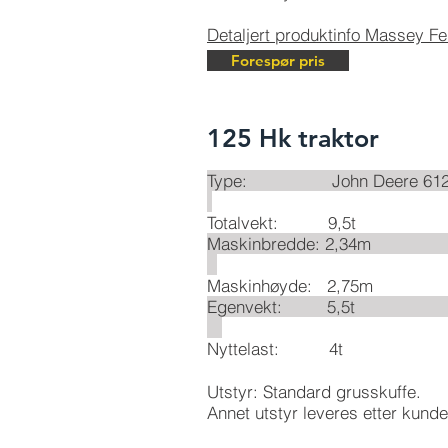
Detaljert produktinfo Massey F
Forespør pris
125 Hk traktor
Type: John De
Totalvekt: 9,5t
Maskinbredd
Maskinhøyde: 2,75m
Egenvekt
Nyttelast: 4t
Utstyr: Standard grusskuffe.
Annet utstyr leveres etter kund