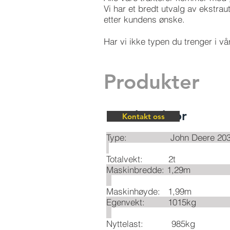
Vi har et bredt utvalg av ekstrau
etter kundens ønske.
Har vi ikke typen du trenger i vår
Produkter
30 Hk traktor
Kontakt oss
Type: John D
Totalvekt: 2t
Maskinbredd
Maskinhøyde: 1,99m
Egenvekt:
Nyttelast: 985kg​