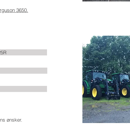
erguson 3650.
ere 6125R
e: 2,34m
: 5,5t
ens ønsker.