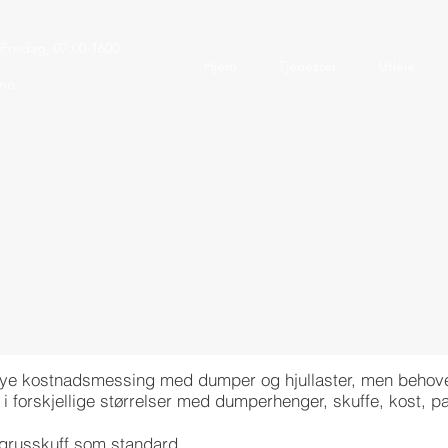
Fredag, 07.00-1600
Hjem
Tjenester
Utleie
.no
t mye kostnadsmessing med dumper og hjullaster, men behove
r i forskjellige størrelser med dumperhenger, skuffe, kost, p
 grusskuff som standard.