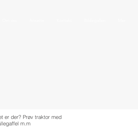
Om oss
Ansatte
Kontakt
Bildegalleri
Mer
t er der? Prøv traktor med
allegaffel m.m