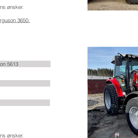
ens ønsker.
erguson 3650.
rguson 5613
e: 2,34m
: 4,3t
ens ønsker.