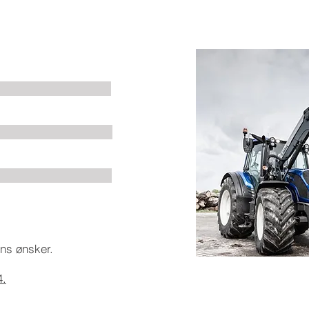
ra N174
e: 2,34m
: 6,5t
ens ønsker.
4.