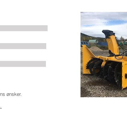
ra T214
e: 2,55m
: 7,3t
ens ønsker.
.