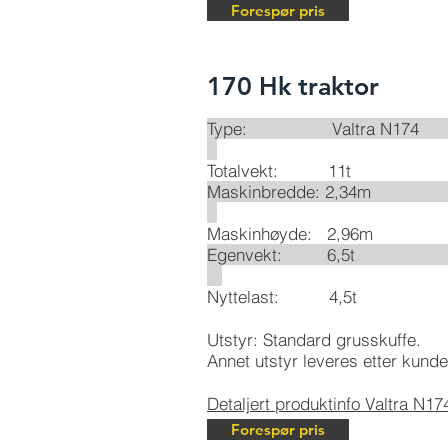
Forespør pris
170 Hk traktor
Type: Valt
Totalvekt: 11t
Maskinbredd
Maskinhøyde: 2,96m
Egenvekt
Nyttelast: 4,5t
Utstyr: Standard grusskuffe.
Annet utstyr leveres etter kund
Detaljert produktinfo Valtra N17
Forespør pris