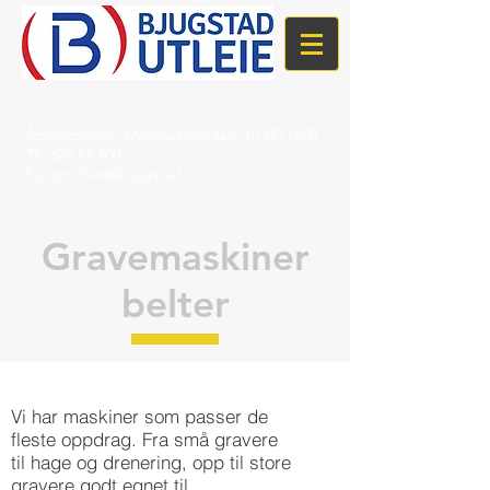
Åpningstider: Mandag-Fredag,
07.00-1600
Tlf:
623 51 400
E-post:
Post@bjugstad.no
Gravemaskiner
belter
Vi har maskiner som passer de
fleste oppdrag. Fra små gravere
til hage og drenering, opp til store
gravere godt egnet til