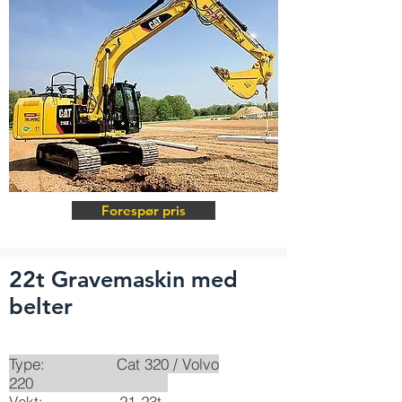
Forespør pris
22t Gravemaskin med
belter
Type: Cat 320 / Volvo
220
Vekt: 21-23t